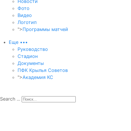
Новости
Фото
Видео
Логотип
">
Программы матчей
Еще •••
Руководство
Стадион
Документы
ПФК Крылья Советов
">
Академия КС
Search ...
М