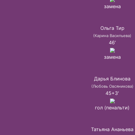
замена
Ольга Тир
(Карина Васильева)
46'
замена
Дарья Блинова
(Любовь Овсяникова)
45+3'
гол (пенальти)
Татьяна Ананьева