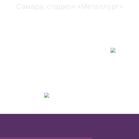
Самара, стадион «Металлург»
1 : 1
оветов
Е
Суперлига, 10 тур