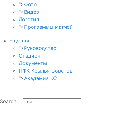
">
Фото
">
Видео
Логотип
">
Программы матчей
Еще •••
">
Руководство
Стадион
Документы
ПФК Крылья Советов
">
Академия КС
Search ...
Мат