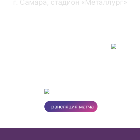
г. Самара, стадион «Металлург»
1 : 0
оветов
Ряз
Суперлига, 12 тур
Трансляция матча