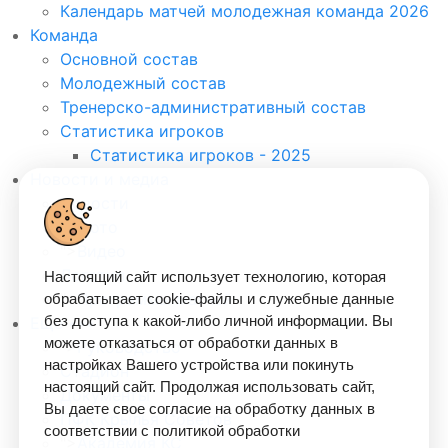
Календарь матчей молодежная команда 2026
Команда
Основной состав
Молодежный состав
Тренерско-административный состав
Статистика игроков
Статистика игроков - 2025
Новости и медиа
Новости
">
Фото
">
Видео
Логотип
Настоящий сайт использует технологию, которая
">
Программы матчей
обрабатывает cookie-файлы и служебные данные
без доступа к какой-либо личной информации. Вы
Еще •••
можете отказаться от обработки данных в
">
Руководство
настройках Вашего устройства или покинуть
Стадион
настоящий сайт. Продолжая использовать сайт,
Документы
Вы даете свое согласие на обработку данных в
ПФК Крылья Советов
соответствии с политикой обработки
">
Академия КС