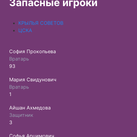
Запасные игроки
КРЫЛЬЯ СОВЕТОВ
ЦСКА
София Прокопьева
Вратарь
93
Мария Свидунович
Вратарь
1
Айшан Ахмедова
Защитник
3
Софья Арцимович