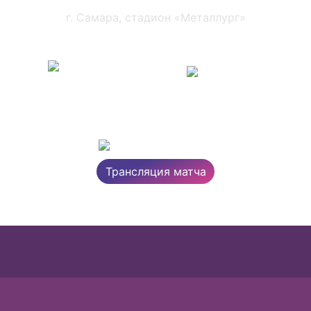
г. Самара, стадион «Металлург»
0 : 0
Крылья
ЦСКА
Советов
Суперлига, 14 тур
Трансляция матча