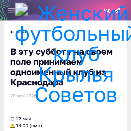
НАЗАД
В эту субботу на своем
поле принимаем
одноименный клуб из
Краснодара
20 мая 2026
23 мая
13:00 (смр)