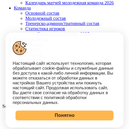
Календарь матчей молодежная команда 2026
Команда
Основной состав
Молодежный состав
Тренерско-административный состав
Статистика игроков
Статистика игроков - 2025
Новости и медиа
Новости
">
Фото
">
Видео
Логотип
Настоящий сайт использует технологию, которая
">
Программы матчей
обрабатывает cookie-файлы и служебные данные
Еще •••
без доступа к какой-либо личной информации. Вы
">
Руководство
можете отказаться от обработки данных в
Стадион
настройках Вашего устройства или покинуть
Документы
настоящий сайт. Продолжая использовать сайт,
ПФК Крылья Советов
Вы даете свое согласие на обработку данных в
">
Академия КС
соответствии с политикой обработки
персональных данных.
Search ...
Понятно