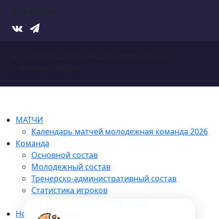
Соцсети
© 2025 Официальный сайт ЖФК «Крылья
Советов» Самара
МАТЧИ
Календарь матчей молодежная команда 2026
Команда
Основной состав
Молодежный состав
Тренерско-административный состав
Статистика игроков
Статистика игроков - 2025
Новости и медиа