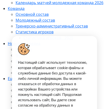
Календарь матчей молодежная команда 2026
Команда
Основной состав
Молодежный состав
Тренерско-административный состав
Статистика игроков
Статистика игроков - 2025
Новости и медиа
Новости
Фото
Видео
Настоящий сайт использует технологию,
Логотип
которая обрабатывает cookie-файлы и
Программы матчей
служебные данные без доступа к какой-
Еще •••
либо личной информации. Вы можете
Руководство
отказаться от обработки данных в
настройках Вашего устройства или
Стадион
покинуть настоящий сайт. Продолжая
Документы
использовать сайт, Вы даете свое
ПФК Крылья Советов
согласие на обработку данных в
">
Академия КС