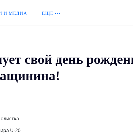
И И МЕДИА
ЕЩЕ •••
нует свой день рожде
лащинина!
болистка
ира U-20