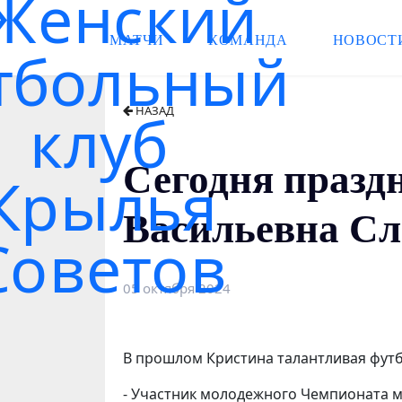
МАТЧИ
КОМАНДА
НОВОСТ
НАЗАД
Сегодня празд
Васильевна С
05 октября 2024
В прошлом Кристина талантливая фут
- Участник молодежного Чемпионата м