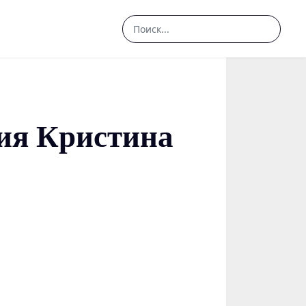
Search
...
ния Кристина