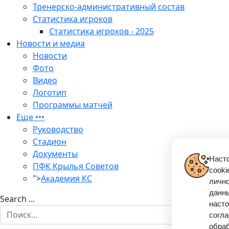
Тренерско-административный состав
Статистика игроков
Статистика игроков - 2025
Новости и медиа
Новости
Фото
Видео
Логотип
Программы матчей
Еще •••
Руководство
Стадион
Документы
Насто
ПФК Крылья Советов
cooki
">
Академия КС
лично
данны
Search ...
насто
согла
обра