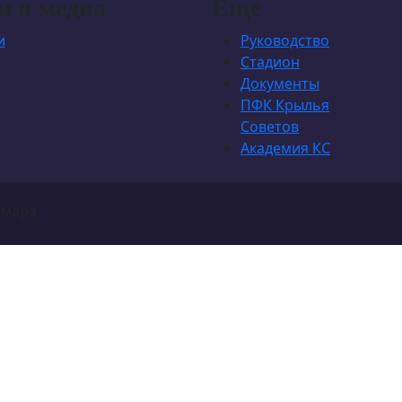
и и медиа
Еще
и
Руководство
Стадион
Документы
ПФК Крылья
Советов
Академия КС
амара