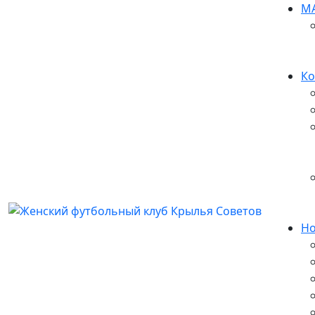
М
Ко
Но