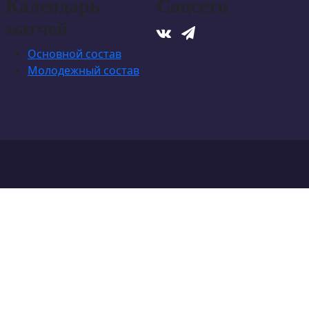
Календарь
Соцсети
матчей
Основной состав
Молодежный состав