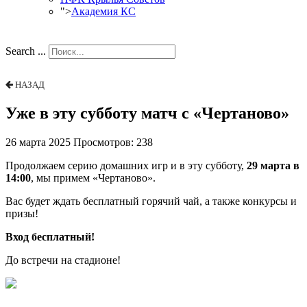
">
Академия КС
Search ...
НАЗАД
Уже в эту субботу матч с «Чертаново»
26 марта 2025
Просмотров: 238
Продолжаем серию домашних игр и в эту субботу,
29 марта в
14:00
, мы примем «Чертаново».
Вас будет ждать бесплатный горячий чай, а также конкурсы и
призы!
Вход бесплатный!
До встречи на стадионе!