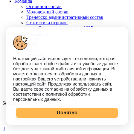
Команда
Основной состав
Молодежный состав
Тренерско-административный состав
Статистика игроков
Статистика игроков - 2025
Новости и медиа
Новости
Фото
Видео
Логотип
Настоящий сайт использует технологию, которая
">
Программы матчей
обрабатывает cookie-файлы и служебные данные
Еще •••
без доступа к какой-либо личной информации. Вы
Руководство
можете отказаться от обработки данных в
Стадион
настройках Вашего устройства или покинуть
Документы
настоящий сайт. Продолжая использовать сайт,
ПФК Крылья Советов
Вы даете свое согласие на обработку данных в
">
Академия КС
соответствии с политикой обработки
персональных данных.
Search ...
Понятно