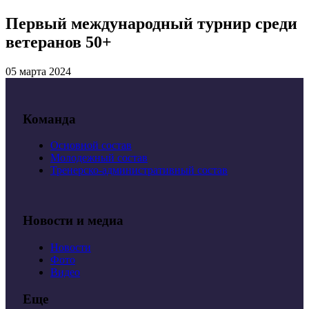
Первый международный турнир среди
ветеранов 50+
05 марта 2024
Команда
Основной состав
Молодежный состав
Тренерско-административный состав
Новости и медиа
Новости
Фото
Видео
Еще