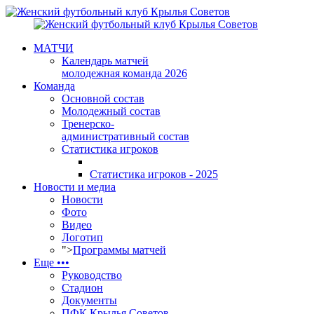
МАТЧИ
Календарь матчей
молодежная команда 2026
Команда
Основной состав
Молодежный состав
Тренерско-
административный состав
Статистика игроков
Статистика игроков - 2025
Новости и медиа
Новости
Фото
Видео
Логотип
">
Программы матчей
Еще •••
Руководство
Стадион
Документы
ПФК Крылья Советов