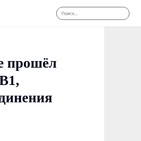
Search
...
ле прошёл
В1,
единения