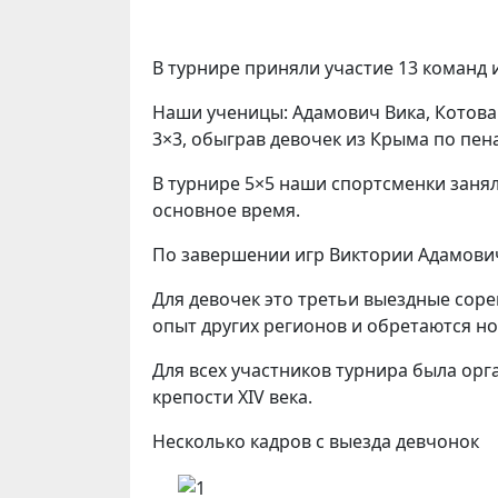
В турнире приняли участие 13 команд 
Наши ученицы: Адамович Вика, Котова 
3×3, обыграв девочек из Крыма по пена
В турнире 5×5 наши спортсменки занял
основное время.
По завершении игр Виктории Адамович
Для девочек это третьи выездные сор
опыт других регионов и обретаются н
Для всех участников турнира была орг
крепости XIV века.
Несколько кадров с выезда девчонок