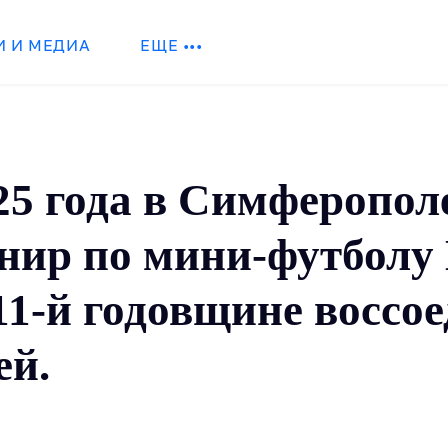
И И МЕДИА
ЕЩЕ •••
025 года в Симферопо
ир по мини-футболу 
1-й годовщине воссо
ей.