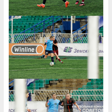
Настоящий сайт использует технологию,
которая обрабатывает cookie-файлы и
служебные данные без доступа к какой-
либо личной информации. Вы можете
отказаться от обработки данных в
настройках Вашего устройства или
покинуть настоящий сайт. Продолжая
использовать сайт, Вы даете свое
согласие на обработку данных в
соответствии с политикой обработки
персональных данных.
Понятно