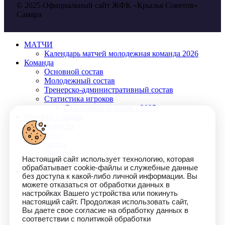
© 2025 Официальный сайт ЖФК «Крылья Советов»
Самара
МАТЧИ
Календарь матчей молодежная команда 2026
Команда
Основной состав
Молодежный состав
Тренерско-административный состав
Статистика игроков
Статистика игроков - 2025
Новости и медиа
Новости
Фото
Видео
Логотип
Настоящий сайт использует технологию, которая
Программы матчей
обрабатывает cookie-файлы и служебные данные
Еще •••
без доступа к какой-либо личной информации. Вы
Руководство
можете отказаться от обработки данных в
Стадион
настройках Вашего устройства или покинуть
Документы
настоящий сайт. Продолжая использовать сайт,
ПФК Крылья Советов
Вы даете свое согласие на обработку данных в
">
Академия КС
соответствии с политикой обработки