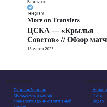
Вконтакте
Telegram
More on Transfers
ЦСКА — «Крылья
Советов» // Обзор мат
18 марта 2023
Команда
Новост
Основной состав
Новост
Молодежный состав
Фото
Тренерско-административный
Видео
состав