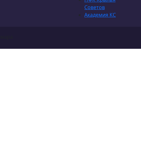
Советов
Академия КС
амара