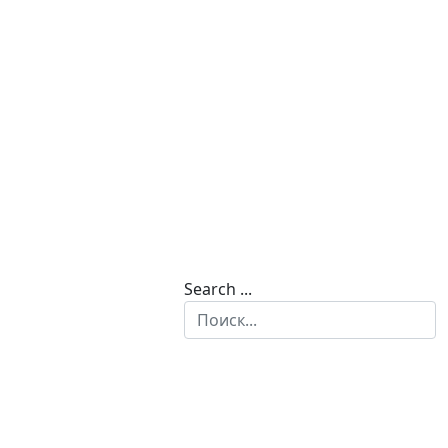
Search ...