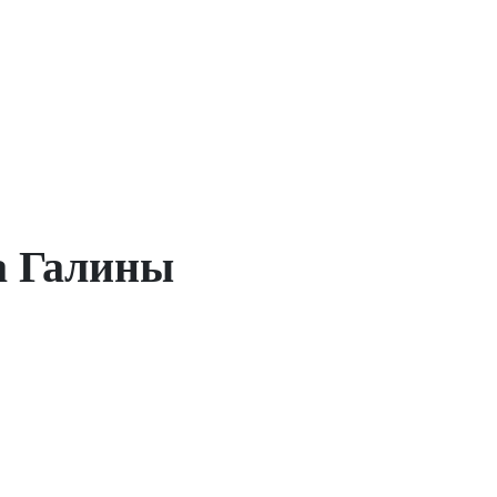
а Галины