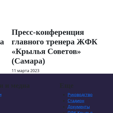
Пресс-конференция
ча
главного тренера ЖФК
«Крылья Советов»
(Самара)
11 марта 2023
и и медиа
Еще
и
Руководство
Стадион
Документы
ПФК Крылья