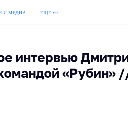
И И МЕДИА
ЕЩЕ •••
ое интервью Дмитри
 командой «Рубин» /