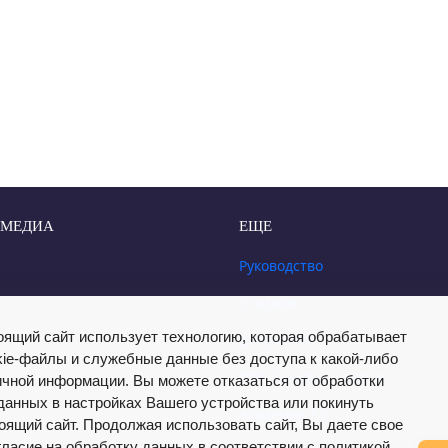
 МЕДИА
ЕЩЕ
Руководство
Стадион
оящий сайт использует технологию, которая обрабатывает
Документы
kie-файлы и служебные данные без доступа к какой-либо
ПФК Крылья Советов
ичной информации. Вы можете отказаться от обработки
данных в настройках Вашего устройства или покинуть
Академия КС
оящий сайт. Продолжая использовать сайт, Вы даете свое
гласие на обработку данных в соответствии с политикой