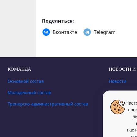
Поделиться:
Вконтакте
Telegram
КОМАНДА
НОВОСТИ И
Основной состав
Новости
Молодежный состав
Фото
Наст
Тренерско-административный состав
Видео
coo
л
наст
со