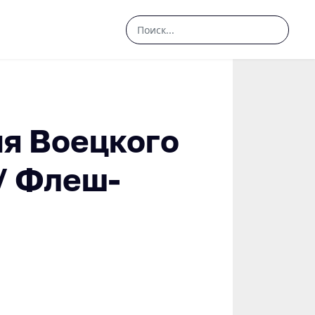
Search
...
я Воецкого
/ Флеш-