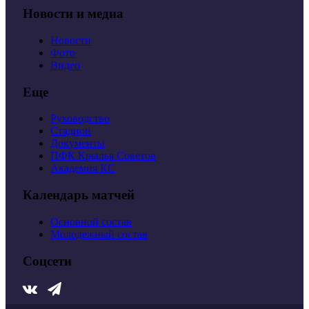
Новости и медиа
Новости
Фото
Видео
Еще
Руководство
Стадион
Документы
ПФК Крылья Советов
Академия КС
Календарь матчей
Основной состав
Молодежный состав
Соцсети