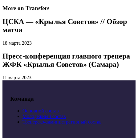
More on Transfers
ЦСКА — «Крылья Советов» // Обзор
матча
18 марта 2023
Пресс-конференция главного тренера
ЖФК «Крылья Советов» (Самара)
11 марта 2023
Команда
Основной состав
Молодежный состав
Тренерско-административный состав