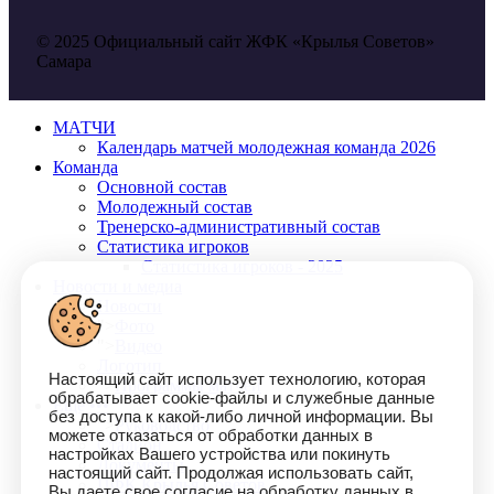
© 2025 Официальный сайт ЖФК «Крылья Советов»
Самара
МАТЧИ
Календарь матчей молодежная команда 2026
Команда
Основной состав
Молодежный состав
Тренерско-административный состав
Статистика игроков
Статистика игроков - 2025
Новости и медиа
Новости
">
Фото
">
Видео
Логотип
Настоящий сайт использует технологию, которая
">
Программы матчей
обрабатывает cookie-файлы и служебные данные
Еще •••
без доступа к какой-либо личной информации. Вы
">
Руководство
можете отказаться от обработки данных в
Стадион
настройках Вашего устройства или покинуть
Документы
настоящий сайт. Продолжая использовать сайт,
ПФК Крылья Советов
Вы даете свое согласие на обработку данных в