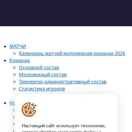
© 2025 Официальный сайт ЖФК «Крылья
Советов» Самара
МАТЧИ
Календарь матчей молодежная команда 2026
Команда
Основной состав
Молодежный состав
Тренерско-административный состав
Статистика игроков
Статистика игроков - 2025
Новости и медиа
Новости
">
Фото
">
Видео
Настоящий сайт использует технологию,
Логотип